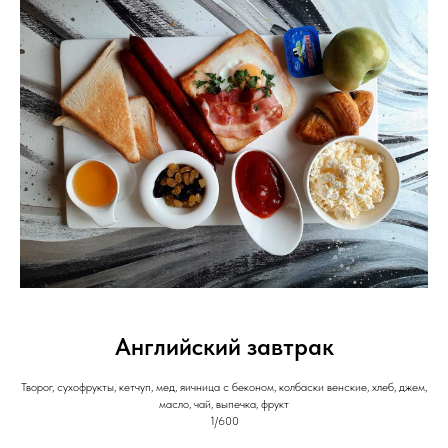
Английский завтрак
Творог, сухофрукты, кетчуп, мед, яичница с беконом, колбаски венские, хлеб, джем,
масло, чай, выпечка, фрукт
1/600