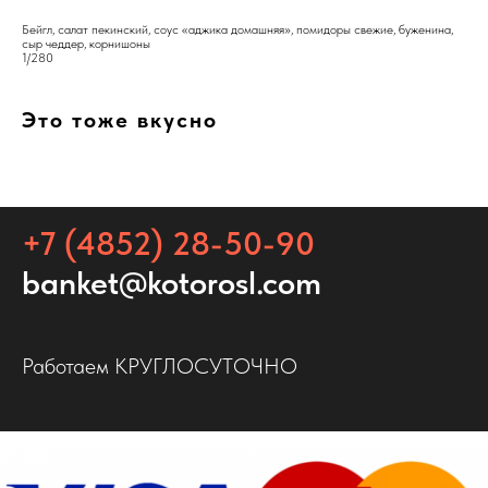
Бейгл, салат пекинский, соус «аджика домашняя», помидоры свежие, буженина,
сыр чеддер, корнишоны
1/280
Это тоже вкусно
+7 (4852) 28-50-90
banket@kotorosl.com
Работаем КРУГЛОСУТОЧНО