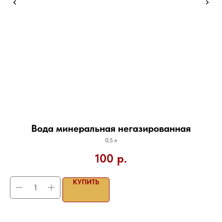
Вода минеральная негазированная
0,5 л
Бор
100
р.
КУПИТЬ