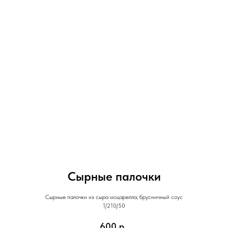
Сырные палочки
Сырные палочки из сыра моцарелла, брусничный соус
1/210/50
600
р.