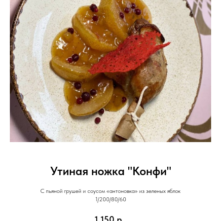
Утиная ножка "Конфи"
С пьяной грушей и соусом «антоновка» из зеленых яблок
1/200/80/60
1 150
р.