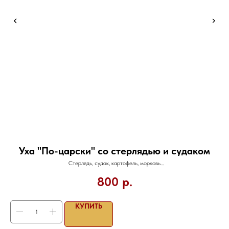
Уха "По-царски" со стерлядью и судаком
Стерлядь, судак, картофель, морковь
1/300
800
р.
КУПИТЬ