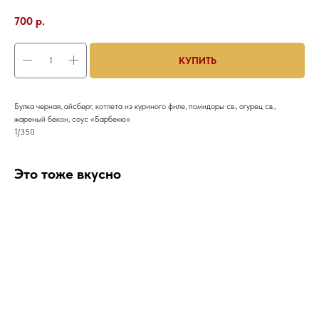
700
р.
КУПИТЬ
Булка черная, айсберг, котлета из куриного филе, помидоры св., огурец св.,
жареный бекон, соус «Барбекю»
1/350
Это тоже вкусно