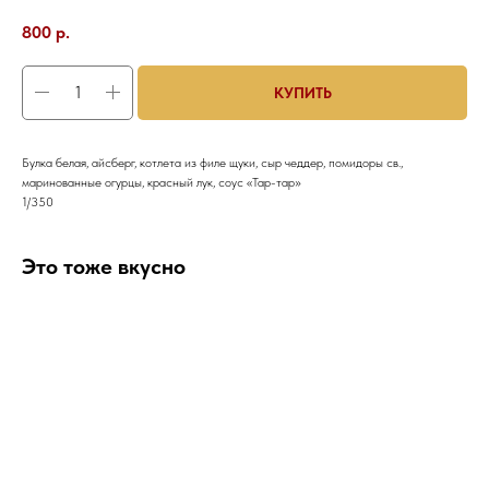
800
р.
КУПИТЬ
Булка белая, айсберг, котлета из филе щуки, сыр чеддер, помидоры св.,
маринованные огурцы, красный лук, соус «Тар-тар»
1/350
Это тоже вкусно